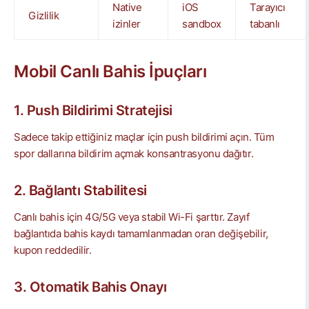
Native
iOS
Tarayıcı
Gizlilik
izinler
sandbox
tabanlı
Mobil Canlı Bahis İpuçları
1. Push Bildirimi Stratejisi
Sadece takip ettiğiniz maçlar için push bildirimi açın. Tüm
spor dallarına bildirim açmak konsantrasyonu dağıtır.
2. Bağlantı Stabilitesi
Canlı bahis için 4G/5G veya stabil Wi-Fi şarttır. Zayıf
bağlantıda bahis kaydı tamamlanmadan oran değişebilir,
kupon reddedilir.
3. Otomatik Bahis Onayı