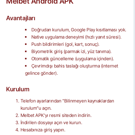
Melbet Android APK
Avantajları
Doğrudan kurulum, Google Play kısıtlaması yok.
Native uygulama deneyimi (hızlı yanıt süresi).
Push bildirimleri (gol, kart, sonuç).
Biyometrik giriş (parmak izi, yüz tanıma).
Otomatik güncelleme (uygulama içinden).
Çevrimdışı bahis taslağı oluşturma (internet
gelince gönder).
Kurulum
Telefon ayarlarından "Bilinmeyen kaynaklardan
kurulum"u açın.
Melbet APK'yı resmi siteden indirin.
İndirilen dosyayı açın ve kurun.
Hesabınıza giriş yapın.