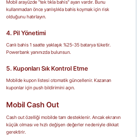
Mobil arayüzde "tek tıkla bahis" ayarı vardır. Bunu
kullanmadan önce yanlışlıkla bahis koymak için risk
olduğunu hatırlayın.
4. Pil Yönetimi
Canlı bahis 1 saatte yaklaşık %25-35 batarya tüketir.
Powerbank yanınızda bulunsun.
5. Kuponları Sık Kontrol Etme
Mobilde kupon listesi otomatik güncellenir. Kazanan
kuponlar için push bildirimini açın.
Mobil Cash Out
Cash out özelliği mobilde tam desteklenir. Ancak ekranın
küçük olması ve hızlı değişen değerler nedeniyle dikkat
gerektirir.