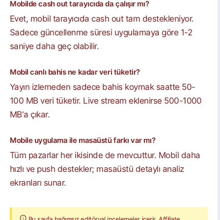
Mobilde cash out tarayıcıda da çalışır mı?
Evet, mobil tarayıcıda cash out tam destekleniyor.
Sadece güncellenme süresi uygulamaya göre 1-2
saniye daha geç olabilir.
Mobil canlı bahis ne kadar veri tüketir?
Yayın izlemeden sadece bahis koymak saatte 50-
100 MB veri tüketir. Live stream eklenirse 500-1000
MB'a çıkar.
Mobile uygulama ile masaüstü farkı var mı?
Tüm pazarlar her ikisinde de mevcuttur. Mobil daha
hızlı ve push destekler; masaüstü detaylı analiz
ekranları sunar.
Bu sayfa bağımsız editöryal incelemeler içerir. Affiliate