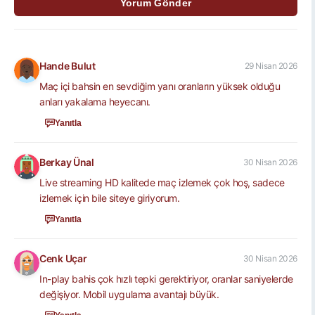
Yorum Gönder
Hande Bulut
29 Nisan 2026
Maç içi bahsin en sevdiğim yanı oranların yüksek olduğu
anları yakalama heyecanı.
Yanıtla
Berkay Ünal
30 Nisan 2026
Live streaming HD kalitede maç izlemek çok hoş, sadece
izlemek için bile siteye giriyorum.
Yanıtla
Cenk Uçar
30 Nisan 2026
In-play bahis çok hızlı tepki gerektiriyor, oranlar saniyelerde
değişiyor. Mobil uygulama avantajı büyük.