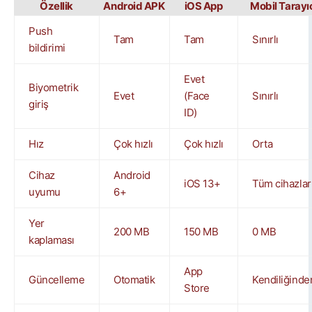
Özellik
Android APK
iOS App
Mobil Tarayı
Push
Tam
Tam
Sınırlı
bildirimi
Evet
Biyometrik
Evet
(Face
Sınırlı
giriş
ID)
Hız
Çok hızlı
Çok hızlı
Orta
Cihaz
Android
iOS 13+
Tüm cihazlar
uyumu
6+
Yer
200 MB
150 MB
0 MB
kaplaması
App
Güncelleme
Otomatik
Kendiliğinde
Store